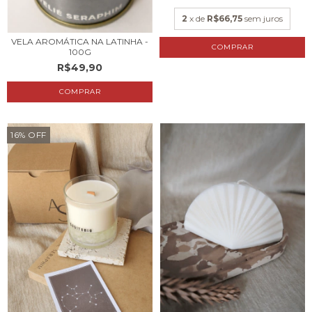
2
x de
R$66,75
sem juros
VELA AROMÁTICA NA LATINHA -
COMPRAR
100G
R$49,90
COMPRAR
16
%
OFF