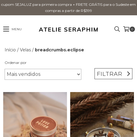
cupom SEJALUZ para primeira compra + FRETE GRÁTIS para o Sudeste em
compras a partir de R$399
MENU
0
Início
/
Velas
/
breadcrumbs.eclipse
Ordenar por
FILTRAR