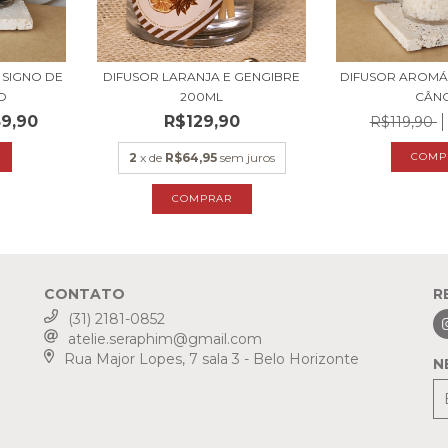
 SIGNO DE
DIFUSOR LARANJA E GENGIBRE
DIFUSOR AROMÁ
O
200ML
CÂN
9,90
R$129,90
R$119,90
2
x de
R$64,95
sem juros
CONTATO
R
(31) 2181-0852
atelie.seraphim@gmail.com
Rua Major Lopes, 7 sala 3 - Belo Horizonte
N