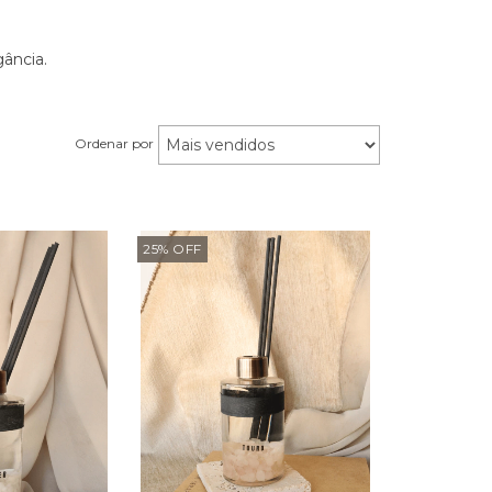
ância.
Ordenar por
25
%
OFF