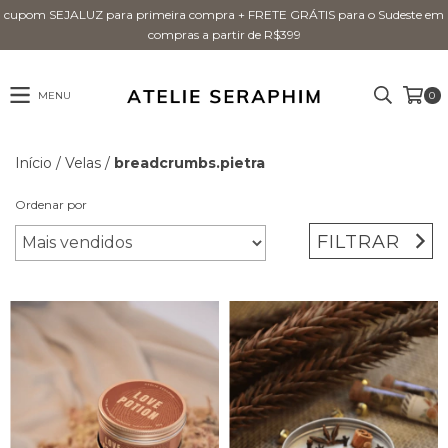
cupom SEJALUZ para primeira compra + FRETE GRÁTIS para o Sudeste em
compras a partir de R$399
MENU
0
Início
/
Velas
/
breadcrumbs.pietra
Ordenar por
FILTRAR