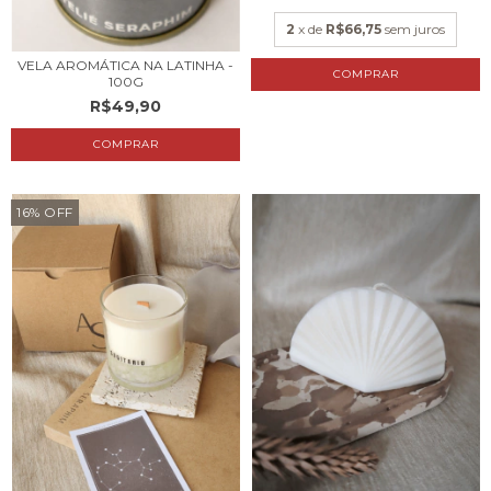
2
x de
R$66,75
sem juros
VELA AROMÁTICA NA LATINHA -
COMPRAR
100G
R$49,90
COMPRAR
16
%
OFF