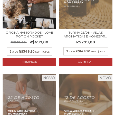
OFICINA NAMORADOS - LOVE
TURMA 26/08 - VELAS
POTION POCKET
AROMÁTICAS E HOMESPR...
R$697,00
R$299,00
R$858,00
2
x de
R$149,50
sem juros
2
x de
R$348,50
sem juros
NOVO
NOVO