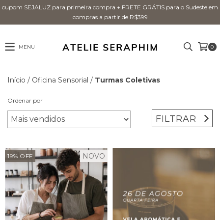
cupom SEJALUZ para primeira compra + FRETE GRÁTIS para o Sudeste em
compras a partir de R$399
MENU
0
Início
/
Oficina Sensorial
/
Turmas Coletivas
Ordenar por
FILTRAR
NOVO
19
%
OFF